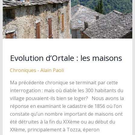
:
Ghian-
stefanu
Paoli
Evolution d’Ortale : les maisons
Chroniques
-
Alain Paoli
Ma précédente chronique se terminait par cette
interrogation : mais où diable les 300 habitants du
village pouvaient-ils bien se loger? Nous avons la
réponse en examinant le cadastre de 1856 où l’on
constate qu’un nombre important de maisons ont
été détruites à la fin du XIXème ou au début du
XXème, principalement à Tozza, éperon