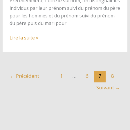
Précédemment, outre le surnom, on distinguait les
individus par leur prénom suivi du prénom du père
pour les hommes et du prénom suivi du prénom
du père puis du mari pour
Evolution
Lire la suite »
d’Ortale
:
les
noms
de
←
Précédent
1
…
6
7
8
famille
Suivant
→