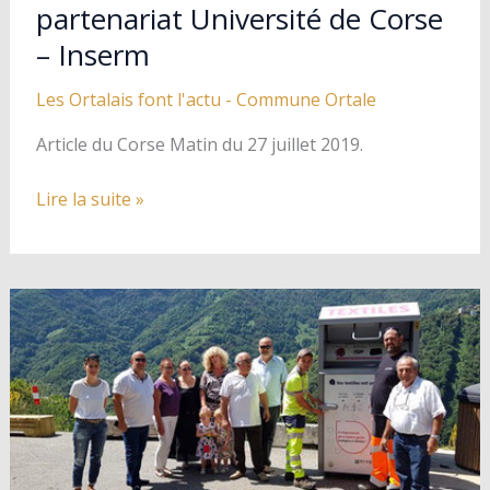
partenariat Université de Corse
– Inserm
Les Ortalais font l'actu
-
Commune Ortale
Article du Corse Matin du 27 juillet 2019.
Dominique
Lire la suite »
Nobile
et
le
partenariat
Université
de
Corse
–
Inserm