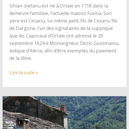
Ghian-stefanu est né à Ortale en 1718 dans la
demeure familiale, l’actuelle maison Fusina. Son
père est Cesariu, lui-même petit-fils de Cesariu fils
de Dargone, l’un des signataires de la supplique
que les Caporaux d’Ortale ont adressé le 26
septembre 1624 à Monseigneur Dezio Giustinaniu,
évêque d’Aléria, afin d’être exemptés du paiement
de la dîme.
2018,
Lire la suite »
Tricentenaire
de
la
naissance
d’un
« sgiò »
d’Ortale