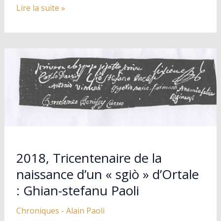
Installation
Lire la suite »
d’une
borne
textiles
à
Ortale
2018, Tricentenaire de la
naissance d’un « sgiò » d’Ortale
: Ghian-stefanu Paoli
Chroniques
-
Alain Paoli