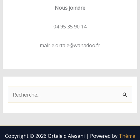
Nous joindre
04 95 35 90 14
mairie.ortale@wanadoo.fr
R
e
c
h
e
Copyright © 2026 Ortale d'Alesani | Powered by
Thème