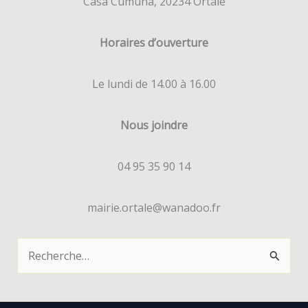
Casa Cumuna, 20234 Ortale
Horaires d’ouverture
Le lundi de 14.00 à 16.00
Nous joindre
04 95 35 90 14
mairie.ortale@wanadoo.fr
R
e
c