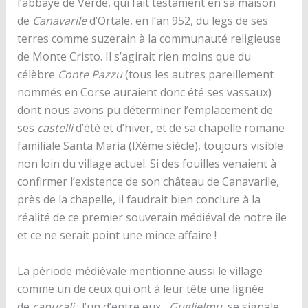
l’abbaye de Verde, qui fait testament en sa maison
de
Canavarile
d’Ortale, en l’an 952, du legs de ses
terres comme suzerain à la communauté religieuse
de Monte Cristo. Il s’agirait rien moins que du
célèbre
Conte
Pazzu
(tous les autres pareillement
nommés en Corse auraient donc été ses vassaux)
dont nous avons pu déterminer l’emplacement de
ses
castelli
d’été et d’hiver, et de sa chapelle romane
familiale Santa Maria (IXème siècle), toujours visible
non loin du village actuel. Si des fouilles venaient à
confirmer l’existence de son château de Canavarile,
près de la chapelle, il faudrait bien conclure à la
réalité de ce premier souverain médiéval de notre île
et ce ne serait point une mince affaire !
La période médiévale mentionne aussi le village
comme un de ceux qui ont à leur tête une lignée
de
capurali
: l’un d’entre eux,
Guglielmu
, se signale