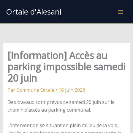
Aller
Ortale d'Alesani
au
contenu
[Information] Accès au
parking impossible samedi
20 juin
Par
Commune Ortale
/
18 juin 2026
Des travaux sont prévus ce samedi 20 juin sur le
chemin d’accès au parking communal.
L’intervention se situant en plein milieu de la voie,
l’accès au parking sera impossible pendant toute la