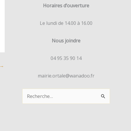
Horaires d’ouverture
Le lundi de 14.00 à 16.00
Nous joindre
04 95 35 90 14
→
mairie.ortale@wanadoo.fr
R
e
c
h
e