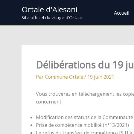
Aller
Ortale d'Alesani
au
Accueil
Site officiel du village d'Ortale
contenu
Délibérations du 19 j
Par
Commune Ortale
/
19 juin 2021
Vous trouverez en téléchargement les copies
concernent :
Modification des statuts de la Communauté
Prise de compétence mobilité (n°13/2021)
Le refus du transfert de compétence PLU 